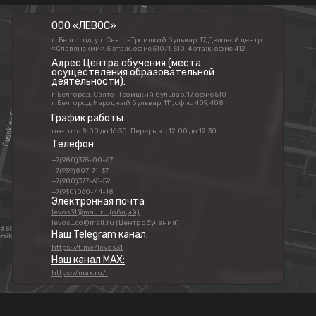
ООО «ЛЕВОС»
г. Белгород, ул. Свято–Троицкий бульвар, 17, Деловой центр
«Славянский», 5 этаж, офис 510/1, 510, 4 этаж, офис 412
Адрес Центра обучения (места
осуществления образовательной
деятельности):
г.Белгород, Свято–Троицкий бульвар, 17, офис 510
г.Белгород, Народный бульвар, 111, офис 409, 408
График работы
пн-пт: с 8:00 до 16:30. Перерыв с 12.00 до 12.30.
Телефон
+7(980)375-00-67
+7(939)807-71-37
+7(980)377-65-59
+7(930)060-44-18
Электронная почта
levos31@mail.ru (общий)
levos_co@mail.ru (Центр обучения)
Наш Telegram канал:
https://t.me/levos31
Наш канал MAX:
https://max.ru/l